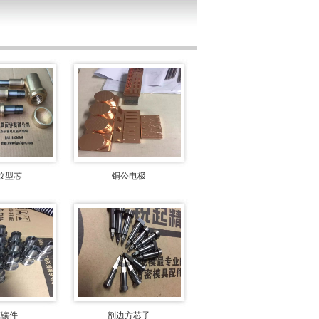
纹型芯
铜公电极
模镶件
剖边方芯子