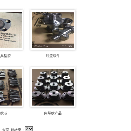
模具型腔
瓶盖镶件
螺纹芯
内螺纹产品
页
未页
跳转至：