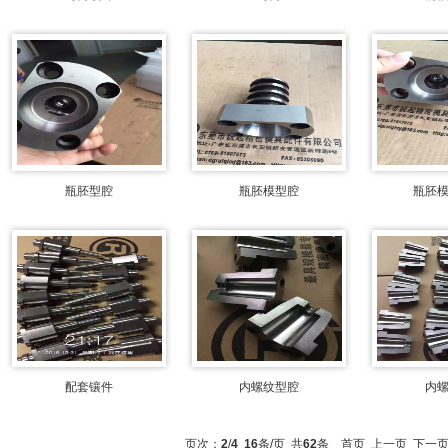
瓶胚型腔
瓶胚模型腔
瓶胚
配套镶件
内螺纹型腔
内
页次：
2
/
4
16
条/页 共
62
条
首页
上一页
下一