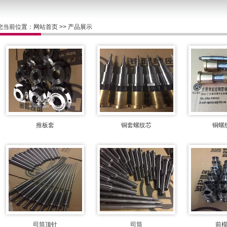
您当前位置：
网站首页
>>
产品展示
推板套
铜套螺纹芯
铜螺
司筒顶针
司筒
前